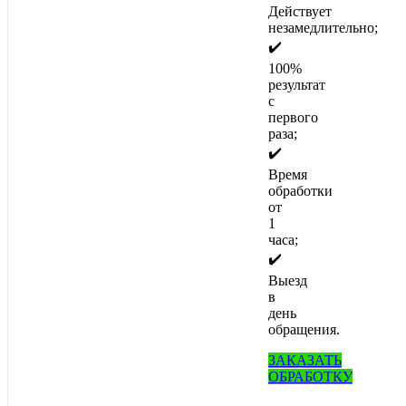
Действует
незамедлительно;
✔️
100%
результат
с
первого
раза;
✔️
Время
обработки
от
1
часа;
✔️
Выезд
в
день
обращения.
ЗАКАЗАТЬ
ОБРАБОТКУ