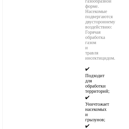
газообразной
форме.
Насекомые
подвергаются
двустороннему
воздействию:
Горячая
обработка
газом
и
травля
инсектицидом.
✔️
Подходит
для
обработки
территорий;
✔️
Уничтожает
насекомых
и
грызунов;
✔️