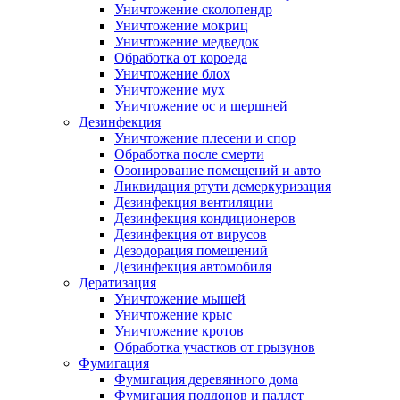
Уничтожение сколопендр
Уничтожение мокриц
Уничтожение медведок
Обработка от короеда
Уничтожение блох
Уничтожение мух
Уничтожение ос и шершней
Дезинфекция
Уничтожение плесени и спор
Обработка после смерти
Озонирование помещений и авто
Ликвидация ртути демеркуризация
Дезинфекция вентиляции
Дезинфекция кондиционеров
Дезинфекция от вирусов
Дезодорация помещений
Дезинфекция автомобиля
Дератизация
Уничтожение мышей
Уничтожение крыс
Уничтожение кротов
Обработка участков от грызунов
Фумигация
Фумигация деревянного дома
Фумигация поддонов и паллет