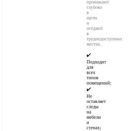
проникают
глубоко
в
щели
и
оседают
в
труднодоступных
местах.
✔️
Подходит
для
всех
типов
помещений;
✔️
Не
оставляет
следы
на
мебели
и
стенах;