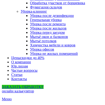
Обработка участков от борщевика
Фумигация складов
Уборка-клининг
Уборка после дезинфекции
Генеральная уборка
Уборка после ремонта
Уборка после жильцов
Уборка перед заездом
Мытьё окон и балконов
Мытьё потолков
Химчистка мебели и ковров
Уборка офисов
Уборка не жилых помещений
Цены
скидки до 40%
О компании
Юр.лицам
Частые вопросы
Статьи
Контакты
ЗАКАЗАТЬ ОБРАБОТКУ
онлайн калькулятор
Меню