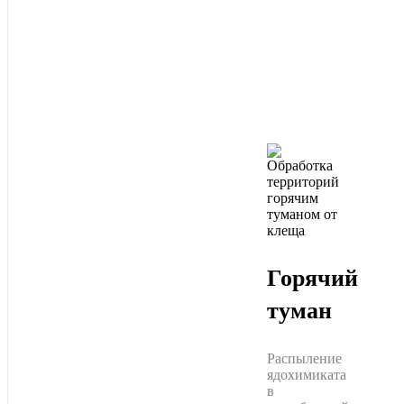
Горячий
туман
Распыление
ядохимиката
в