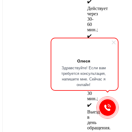
✔️
Действует
через
30-
60
мин.;
✔️
Возможен
результат
с
первого
Олеся
раза;
Здравствуйте! Если вам
✔️
требуется консультация,
Время
напишите мне. Сейчас я
обработки
онлайн!
от
30
мин.;
✔️
Выезд
в
Политика конфиденциальности
Пользовательское соглашение
|
день
обращения.