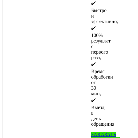
✔️
Быстро
и
эффективно;
✔️
100%
результат
с
первого
раза;
✔️
Время
обработки
от
30
мин;
✔️
Выезд
в
день
обращения
ЗАКАЗАТЬ