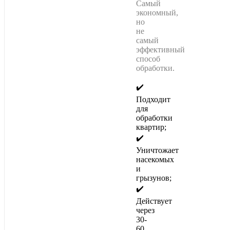
Самый
экономный,
но
не
самый
эффективный
способ
обработки.
✔️
Подходит
для
обработки
квартир;
✔️
Уничтожает
насекомых
и
грызунов;
✔️
Действует
через
30-
60