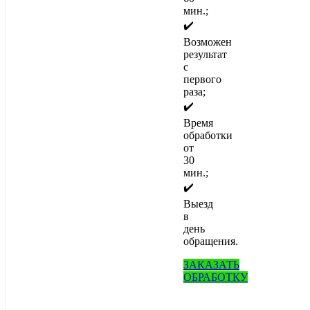
мин.;
✔️
Возможен
результат
с
первого
раза;
✔️
Время
обработки
от
30
мин.;
✔️
Выезд
в
день
обращения.
ЗАКАЗАТЬ
ОБРАБОТКУ