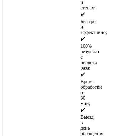
и
стенах;
✔️
Быстро
и
эффективно;
✔️
100%
результат
с
первого
раза;
✔️
Время
обработки
от
30
мин;
✔️
Выезд
в
день
обращения