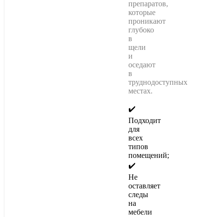
препаратов,
которые
проникают
глубоко
в
щели
и
оседают
в
труднодоступных
местах.
✔️
Подходит
для
всех
типов
помещений;
✔️
Не
оставляет
следы
на
мебели