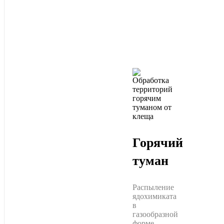
Горячий
туман
Распыление
ядохимиката
в
газообразной
форме.