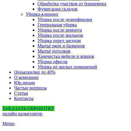
Обработка участков от борщевика
Фумигация складов
Уборка-клининг
Уборка после дезинфекции
Генеральная уборка
Уборка после ремонта
Уборка после жильцов
Уборка перед заездом
Мытьё окон и балконов
Мытьё потолков
Химчистка мебели и ковров
Уборка офисов
Уборка не жилых помещений
Цены
скидки до 40%
О компании
Юр.лицам
Частые вопросы
Статьи
Контакты
ЗАКАЗАТЬ ОБРАБОТКУ
онлайн калькулятор
Меню