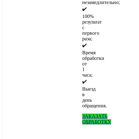
незамедлительно;
✔️
100%
результат
с
первого
раза;
✔️
Время
обработки
от
1
часа;
✔️
Выезд
в
день
обращения.
ЗАКАЗАТЬ
ОБРАБОТКУ