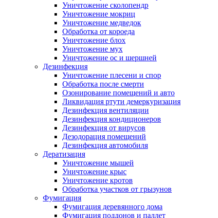
Уничтожение сколопендр
Уничтожение мокриц
Уничтожение медведок
Обработка от короеда
Уничтожение блох
Уничтожение мух
Уничтожение ос и шершней
Дезинфекция
Уничтожение плесени и спор
Обработка после смерти
Озонирование помещений и авто
Ликвидация ртути демеркуризация
Дезинфекция вентиляции
Дезинфекция кондиционеров
Дезинфекция от вирусов
Дезодорация помещений
Дезинфекция автомобиля
Дератизация
Уничтожение мышей
Уничтожение крыс
Уничтожение кротов
Обработка участков от грызунов
Фумигация
Фумигация деревянного дома
Фумигация поддонов и паллет