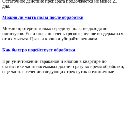
Остаточное действие препарата продолжается не менее 21
дня.
Можно ли мыть полы после обработки
Можно протереть только середину пола, не доходя до
плинтусов. Если полы не очень грязные, лучше воздержаться
от их мыться. Грязь и крошки убирайте веником.
Как быстро подействует обработка
При уничтожении тараканов и клопов в квартире по
статистике часть насекомых дохнет сразу во время обработки,
еще часть в течении следующих трех суток и единичные
насекомые могут наблюдаться еще в течении двух недель.
Если через 14 день вы все еще встречаете живых особей,
необходимо провести повторную закрепляющую обработку.
Нужно ли убирать книги с полок
Просмотрите книге (переплеты) на наличие следов клопов.
Если книги целые, пусть стоят на полках. Если в них
обнаружены следы клопов, их необходимо выбросить.