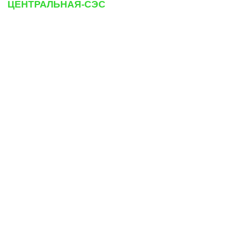
ЦЕНТРАЛЬНАЯ-СЭС
Адрес
г. Москва, ул. Люблинская, 159
✉
dezvip@mail.ru
? +7 958 100-51-98
Информация
О компании
Частые вопросы
Статьи
Цены
Вакансии
Юр.лицам