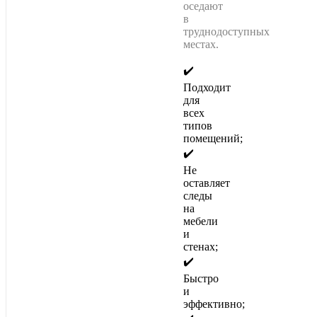
оседают
в
труднодоступных
местах.
✔️
Подходит
для
всех
типов
помещений;
✔️
Не
оставляет
следы
на
мебели
и
стенах;
✔️
Быстро
и
эффективно;