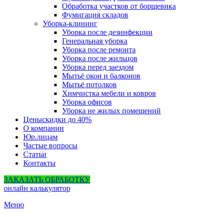
Обработка участков от борщевика
Фумигация складов
Уборка-клининг
Уборка после дезинфекции
Генеральная уборка
Уборка после ремонта
Уборка после жильцов
Уборка перед заездом
Мытьё окон и балконов
Мытьё потолков
Химчистка мебели и ковров
Уборка офисов
Уборка не жилых помещений
Цены
скидки до 40%
О компании
Юр.лицам
Частые вопросы
Статьи
Контакты
ЗАКАЗАТЬ ОБРАБОТКУ
онлайн калькулятор
Меню