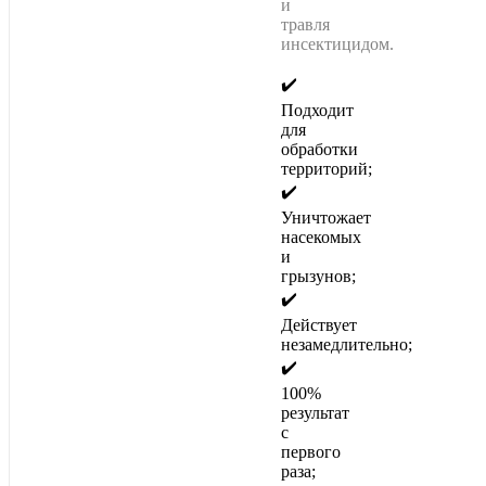
и
травля
инсектицидом.
✔️
Подходит
для
обработки
территорий;
✔️
Уничтожает
насекомых
и
грызунов;
✔️
Действует
незамедлительно;
✔️
100%
результат
с
первого
раза;