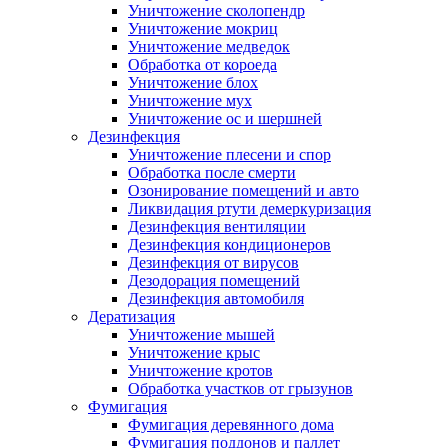
Уничтожение сколопендр
Уничтожение мокриц
Уничтожение медведок
Обработка от короеда
Уничтожение блох
Уничтожение мух
Уничтожение ос и шершней
Дезинфекция
Уничтожение плесени и спор
Обработка после смерти
Озонирование помещений и авто
Ликвидация ртути демеркуризация
Дезинфекция вентиляции
Дезинфекция кондиционеров
Дезинфекция от вирусов
Дезодорация помещений
Дезинфекция автомобиля
Дератизация
Уничтожение мышей
Уничтожение крыс
Уничтожение кротов
Обработка участков от грызунов
Фумигация
Фумигация деревянного дома
Фумигация поддонов и паллет