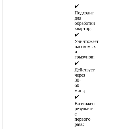
✔️
Подходит
для
обработки
квартир;
✔️
Уничтожает
насекомых
и
грызунов;
✔️
Действует
через
30-
60
мин.;
✔️
Возможен
результат
с
первого
раза;