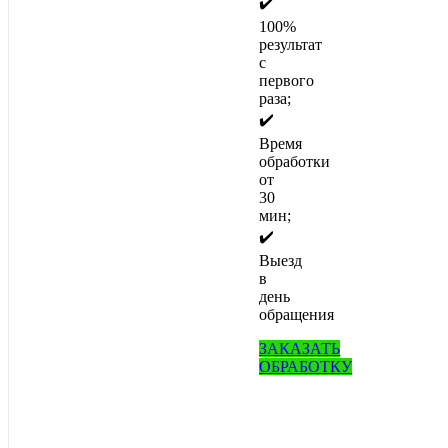
✔️
100%
результат
с
первого
раза;
✔️
Время
обработки
от
30
мин;
✔️
Выезд
в
день
обращения
ЗАКАЗАТЬ
ОБРАБОТКУ