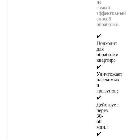
не
самый
эффективный
способ
обработки.
✔️
Подходит
для
обработки
квартир;
✔️
Уничтожает
насекомых
и
грызунов;
✔️
Действует
через
30-
60
мин.;
✔️