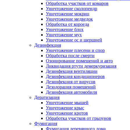
Обработка участков от комаров
Уничтожение сколопендр
Уничтожение мокриц
Уничтожение медведок
Обработка от короеда
Уничтожение блох
Уничтожение мух
Уничтожение ос и шершней
Дезинфекция
Уничтожение плесени и спор
Обработка после смерти
Озонирование помещений и авто
Ликвидация ртути демеркуризация
Дезинфекция вентиляции
Дезинфекция кондиционеров
Дезинфекция от вирусов
Дезодорация помещений
Дезинфекция автомобиля
Дератизация
Уничтожение мышей
Уничтожение крыс
Уничтожение кротов
Обработка участков от грызунов
Фумигация
Фумигация деревянного дома