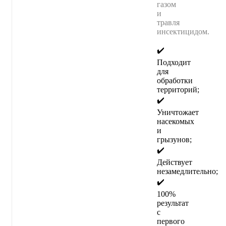
газом
и
травля
инсектицидом.
✔️
Подходит
для
обработки
территорий;
✔️
Уничтожает
насекомых
и
грызунов;
✔️
Действует
незамедлительно;
✔️
100%
результат
с
первого