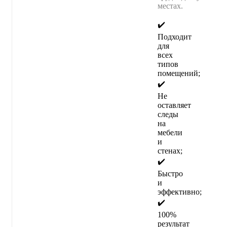
местах.
✔️
Подходит
для
всех
типов
помещений;
✔️
Не
оставляет
следы
на
мебели
и
стенах;
✔️
Быстро
и
эффективно;
✔️
100%
результат