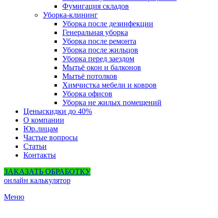
Фумигация складов
Уборка-клининг
Уборка после дезинфекции
Генеральная уборка
Уборка после ремонта
Уборка после жильцов
Уборка перед заездом
Мытьё окон и балконов
Мытьё потолков
Химчистка мебели и ковров
Уборка офисов
Уборка не жилых помещений
Цены
скидки до 40%
О компании
Юр.лицам
Частые вопросы
Статьи
Контакты
ЗАКАЗАТЬ ОБРАБОТКУ
онлайн калькулятор
Меню