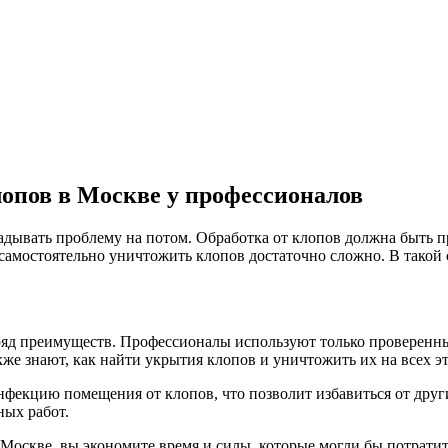
лопов
в Москве
у профессионалов
ладывать проблему на потом. Обработка от клопов должна быть п
самостоятельно уничтожить клопов достаточно сложно. В такой 
ряд преимуществ. Профессионалы используют только проверенны
 знают, как найти укрытия клопов и уничтожить их на всех эта
фекцию помещения от клопов, что позволит избавиться от други
ных работ.
Москве, вы экономите время и силы, которые могли бы потратит