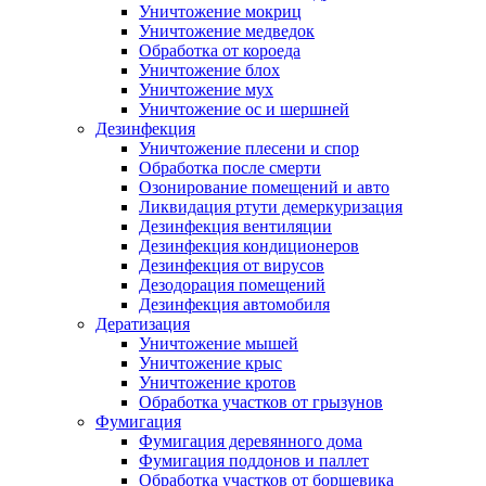
Уничтожение мокриц
Уничтожение медведок
Обработка от короеда
Уничтожение блох
Уничтожение мух
Уничтожение ос и шершней
Дезинфекция
Уничтожение плесени и спор
Обработка после смерти
Озонирование помещений и авто
Ликвидация ртути демеркуризация
Дезинфекция вентиляции
Дезинфекция кондиционеров
Дезинфекция от вирусов
Дезодорация помещений
Дезинфекция автомобиля
Дератизация
Уничтожение мышей
Уничтожение крыс
Уничтожение кротов
Обработка участков от грызунов
Фумигация
Фумигация деревянного дома
Фумигация поддонов и паллет
Обработка участков от борщевика