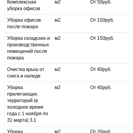
Комплексная
м2
От 50руб.
уборка офисов
Уборка офисов
м2
От 150руб.
после пожара
Уборка складских и
м2
От 150руб.
производственных
помещений после
пожара
Очистка крыш от
м2
От 40руб.
снега и наледи
Уборка
м2
От 40руб.
прилегающих
территорий (в
холодное время
года с 1 ноября по
31 марта) 3.1
Уборка
м2
От 20руб.