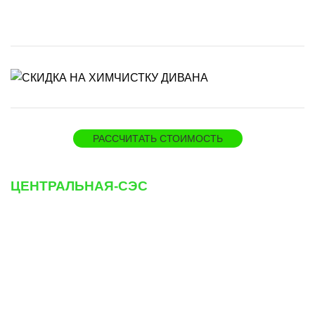
РАССЧИТАТЬ СТОИМОСТЬ
ЦЕНТРАЛЬНАЯ-СЭС
Адрес
г. Москва, ул. Люблинская, 159
✉
dezvip@mail.ru
? +7 958 100-51-98