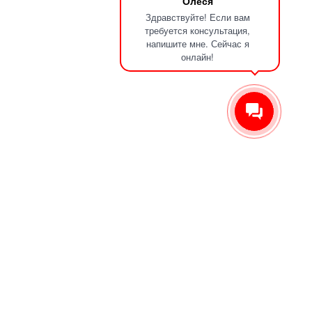
Олеся
Фумигация складов
Здравствуйте! Если вам
требуется консультация,
напишите мне. Сейчас я
Клининг
онлайн!
Уборка после дезинфекции
Генеральная уборка
Уборка после ремонта
Политика конфиденциальности
Пользовательское соглашение
|
Уборка после жильцов
Уборка перед заездом
Мытьё окон и балконов
Мытьё потолков
Химчистка мебели и ковров
Уборка офисов
Уборка не жилых помещений