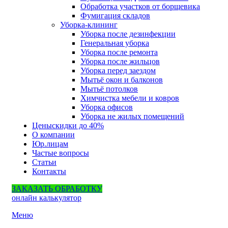
Обработка участков от борщевика
Фумигация складов
Уборка-клининг
Уборка после дезинфекции
Генеральная уборка
Уборка после ремонта
Уборка после жильцов
Уборка перед заездом
Мытьё окон и балконов
Мытьё потолков
Химчистка мебели и ковров
Уборка офисов
Уборка не жилых помещений
Цены
скидки до 40%
О компании
Юр.лицам
Частые вопросы
Статьи
Контакты
ЗАКАЗАТЬ ОБРАБОТКУ
онлайн калькулятор
Меню