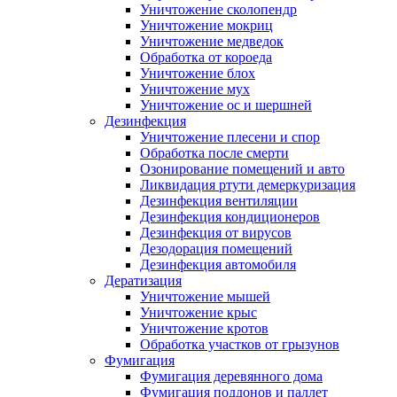
Уничтожение сколопендр
Уничтожение мокриц
Уничтожение медведок
Обработка от короеда
Уничтожение блох
Уничтожение мух
Уничтожение ос и шершней
Дезинфекция
Уничтожение плесени и спор
Обработка после смерти
Озонирование помещений и авто
Ликвидация ртути демеркуризация
Дезинфекция вентиляции
Дезинфекция кондиционеров
Дезинфекция от вирусов
Дезодорация помещений
Дезинфекция автомобиля
Дератизация
Уничтожение мышей
Уничтожение крыс
Уничтожение кротов
Обработка участков от грызунов
Фумигация
Фумигация деревянного дома
Фумигация поддонов и паллет