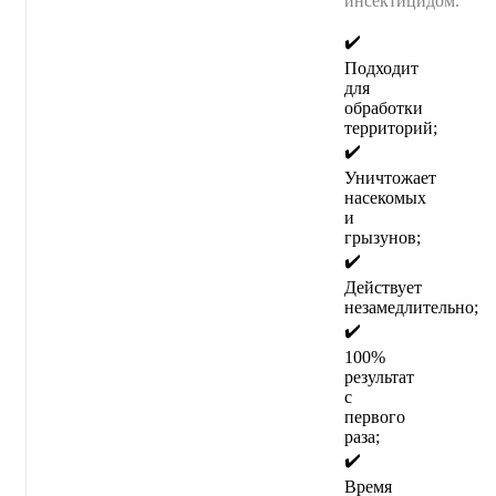
инсектицидом.
✔️
Подходит
для
обработки
территорий;
✔️
Уничтожает
насекомых
и
грызунов;
✔️
Действует
незамедлительно;
✔️
100%
результат
с
первого
раза;
✔️
Время