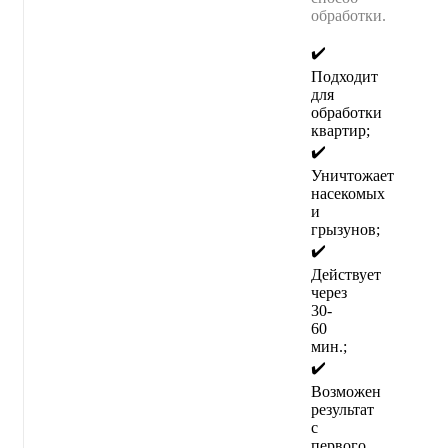
обработки.
✔️
Подходит
для
обработки
квартир;
✔️
Уничтожает
насекомых
и
грызунов;
✔️
Действует
через
30-
60
мин.;
✔️
Возможен
результат
с
первого