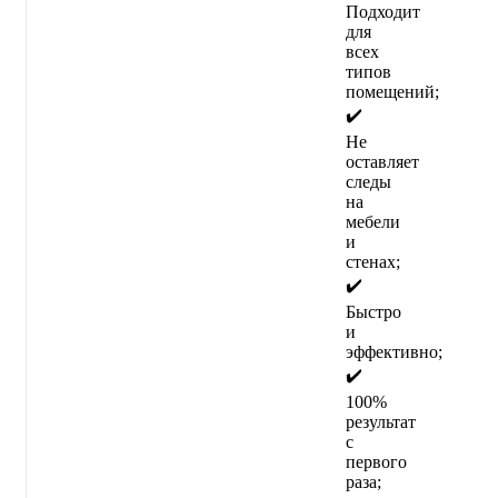
Подходит
для
всех
типов
помещений;
✔️
Не
оставляет
следы
на
мебели
и
стенах;
✔️
Быстро
и
эффективно;
✔️
100%
результат
с
первого
раза;