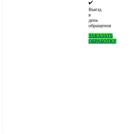
✔️
Выезд
в
день
обращения
ЗАКАЗАТЬ
ОБРАБОТКУ