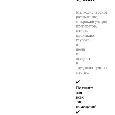
Мелкодисперсное
распыление,
микрокапсуляция
препаратов,
которые
проникают
глубоко
в
щели
и
оседают
в
труднодоступных
местах.
✔️
Подходит
для
всех
типов
помещений;
✔️