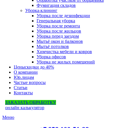
Обработка участков от борщевика
Фумигация складов
Уборка-клининг
Уборка после дезинфекции
Генеральная уборка
Уборка после ремонта
Уборка после жильцов
Уборка перед заездом
Мытьё окон и балконов
Мытьё потолков
Химчистка мебели и ковров
Уборка офисов
Уборка не жилых помещений
Цены
скидки до 40%
О компании
Юр.лицам
Частые вопросы
Статьи
Контакты
ЗАКАЗАТЬ ОБРАБОТКУ
онлайн калькулятор
Меню