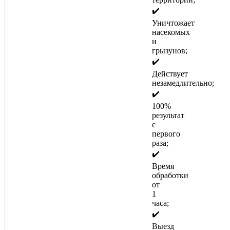
✔️
Уничтожает
насекомых
и
грызунов;
✔️
Действует
незамедлительно;
✔️
100%
результат
с
первого
раза;
✔️
Время
обработки
от
1
часа;
✔️
Выезд