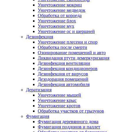
Уничтожение мокриц
Уничтожение медведок
Обработка от короеда
Уничтожение блох
Уничтожение мух
Уничтожение ос и шершней
Дезинфекция
Уничтожение плесени и спор
Обработка после смерти
Озонирование помещений и авто
Ликвидация ртути демеркуризация
Дезинфекция вентиляции
Дезинфекция кондиционеров
Дезинфекция от вирусов
Дезодорация помещений
Дезинфекция автомобиля
Дератизация
Уничтожение мышей
Уничтожение крыс
Уничтожение кротов
Обработка участков от грызунов
Фумигация
Фумигация деревянного дома
Фумигация поддонов и паллет