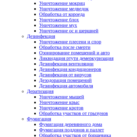
Уничтожение мокриц
Уничтожение медведок
Обработка от короеда
Уничтожение блох
Уничтожение мух
Уничтожение ос и шершней
Дезинфекция
Уничтожение плесени и спор
Обработка после смерти
Озонирование помещений и авто
Ликвидация ртути демеркуризация
Дезинфекция вентиляции
Дезинфекция кондиционеров
Дезинфекция от вирусов
Дезодорация помещений
Дезинфекция автомобиля
Дератизация
Уничтожение мышей
Уничтожение крыс
Уничтожение кротов
Обработка участков от грызунов
Фумигация
Фумигация деревянного дома
Фумигация поддонов и паллет
Обработка участков от борщевика