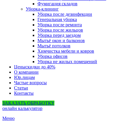
Фумигация складов
Уборка-клининг
Уборка после дезинфекции
Генеральная уборка
Уборка после ремонта
Уборка после жильцов
Уборка перед заездом
Мытьё окон и балконов
Мытьё потолков
Химчистка мебели и ковров
Уборка офисов
Уборка не жилых помещений
Цены
скидки до 40%
О компании
Юр.лицам
Частые вопросы
Статьи
Контакты
ЗАКАЗАТЬ ОБРАБОТКУ
онлайн калькулятор
Меню