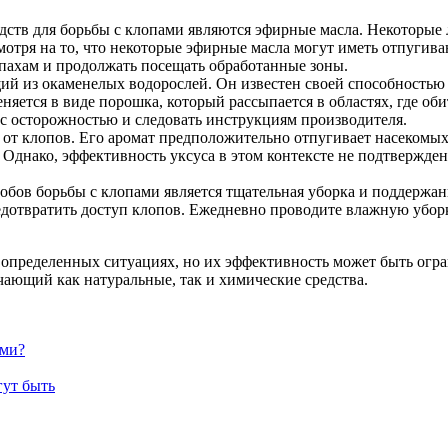
тв для борьбы с клопами являются эфирные масла. Некоторые л
смотря на то, что некоторые эфирные масла могут иметь отпуги
пахам и продолжать посещать обработанные зоны.
й из окаменелых водорослей. Он известен своей способностью 
еняется в виде порошка, который рассыпается в областях, где о
 с осторожностью и следовать инструкциям производителя.
 от клопов. Его аромат предположительно отпугивает насекомых
. Однако, эффективность уксуса в этом контексте не подтвержде
ов борьбы с клопами является тщательная уборка и поддержани
едотвратить доступ клопов. Ежедневно проводите влажную уборку
 определенных ситуациях, но их эффективность может быть огра
чающий как натуральные, так и химические средства.
ами?
гут быть