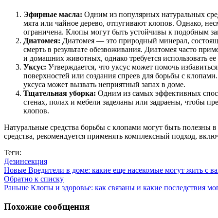
Эфирные масла:
Одним из популярных натуральных средс
мята или чайное дерево, отпугивают клопов. Однако, не
ограничена. Клопы могут быть устойчивы к подобным за
Диатомея:
Диатомея — это природный минерал, состоящи
смерть в результате обезвоживания. Диатомея часто прим
и домашних животных, однако требуется использовать ее
Уксус:
Утверждается, что уксус может помочь избавиться
поверхностей или создания спреев для борьбы с клопами
уксуса может вызвать неприятный запах в доме.
Тщательная уборка:
Одним из самых эффективных способ
стенах, полах и мебели заделаны или задраены, чтобы пр
клопов.
Натуральные средства борьбы с клопами могут быть полезны в
средства, рекомендуется применять комплексный подход, вклю
Теги:
Дезинсекция
Новые
Вредители в доме: какие еще насекомые могут жить с в
Обратно к списку
Раньше
Клопы и здоровье: как связаны и какие последствия мо
Похожие сообщения