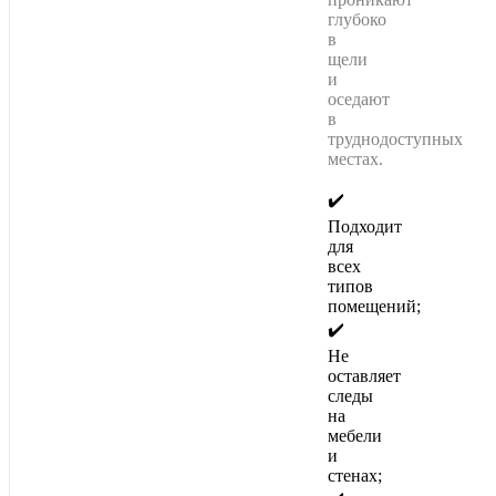
глубоко
в
щели
и
оседают
в
труднодоступных
местах.
✔️
Подходит
для
всех
типов
помещений;
✔️
Не
оставляет
следы
на
мебели
и
стенах;