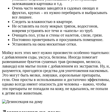
залежавшаяся картошка и т.д.
Очень часто мошки заводятся в садовых овощах и
фруктах, крупах – их нужно перебирать и выбрасывать
все лишнее.
Следить за влажностью в квартире.
Не оставлять на полу мокрых тряпок, водосгонов,
вовремя устранять все течи и «капель» из труб.
Очищать пол, углы и стены от налетов, слизи, грязи.
Постоянно проветривать и просушивать помещение.
Установить на окна москитные сетки.
Мойку всех этих мест нужно произвести особенно тщательно:
с добавлением соды, уксуса, белизны. Иногда помогает
развешивание букетов сушеных трав (розмарин, мелисса,
лаванда) или мытье полов с добавлением их экстрактов. Ну, и,
разумеется, пригодятся средства для уничтожения насекомых.
Это могут быть мелки, ловушки, аэрозольные препараты,
гели. Они просты в использовании и достаточно эффективны,
однако всегда имеют опасность для человека – важно, чтобы
эти препараты не попадали на кожу, не вдыхались, не попали
к детям или животным.