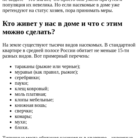
популяция их невелика. Но если насекомые в доме уже
претендуют на статус хозяев, пора принимать меры.
Кто живет у нас в доме и что с этим
можно сделать?
На земле существуют тысячи видов насекомых. В стандартной
квартире в средней полосе России обитает не меньше 15-ти
разных видов. Вот примерный перечень:
тараканы (рыжие или черные);
муравьи (как правил, рыжие);
серебрянки;
пауки;
клещ ковровый;
моль платяная;
клопы мебельные;
книжная вошь;
сверчки;
комары;
мухи;
блохи.
Типичные места обитания насекомых в квартире – укромные