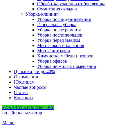
Обработка участков от борщевика
Фумигация складов
Уборка-клининг
Уборка после дезинфекции
Генеральная уборка
Уборка после ремонта
Уборка после жильцов
Уборка перед заездом
Мытьё окон и балконов
Мытьё потолков
Химчистка мебели и ковров
Уборка офисов
Уборка не жилых помещений
Цены
скидки до 40%
О компании
Юр.лицам
Частые вопросы
Статьи
Контакты
ЗАКАЗАТЬ ОБРАБОТКУ
онлайн калькулятор
Меню