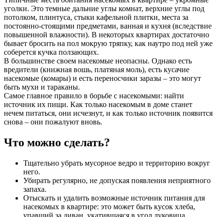
уголки. Это темные дальние углы комнат, верхние углы под
потолком, плинтуса, стыки кафельной плитки, места за
постоянно-стоящими предметами, ванная и кухня (вследствие
повышенной влажности). В некоторых квартирах достаточно
бывает бросить на пол мокрую тряпку, как наутро под ней уже
соберется кучка ползающих.
В большинстве своем насекомые неопасны. Однако есть
вредители (книжная вошь, платяная моль), есть кусачие
насекомые (комары) и есть переносчики заразы – это могут
быть мухи и тараканы.
Самое главное правило в борьбе с насекомыми: найти
источник их пищи. Как только насекомым в доме станет
нечем питаться, они исчезнут, и как только источник появится
снова – они пожалуют вновь.
Что можно сделать?
Тщательно убрать мусорное ведро и территорию вокруг
него.
Убирать регулярно, не допуская появления неприятного
запаха.
Отыскать и удалить возможные источник питания для
насекомых в квартире: это может быть кусок хлеба,
упавший за диван, укатившаяся в угол луковица,