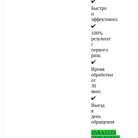
✔️
Быстро
и
эффективно;
✔️
100%
результат
с
первого
раза;
✔️
Время
обработки
от
30
мин;
✔️
Выезд
в
день
обращения
ЗАКАЗАТЬ
ОБРАБОТКУ