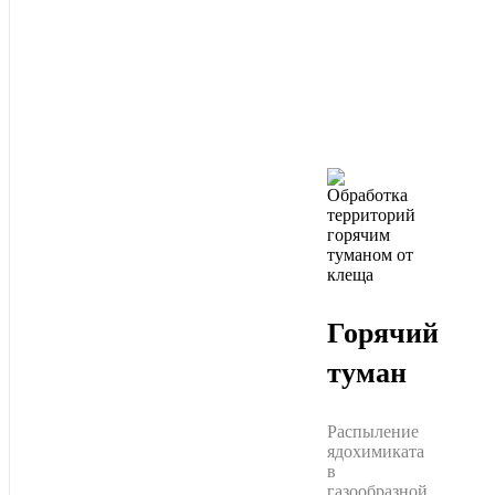
Горячий
туман
Распыление
ядохимиката
в
газообразной