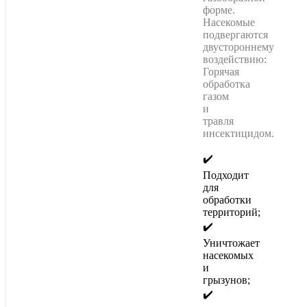
форме.
Насекомые
подвергаются
двустороннему
воздействию:
Горячая
обработка
газом
и
травля
инсектицидом.
✔️
Подходит
для
обработки
территорий;
✔️
Уничтожает
насекомых
и
грызунов;
✔️