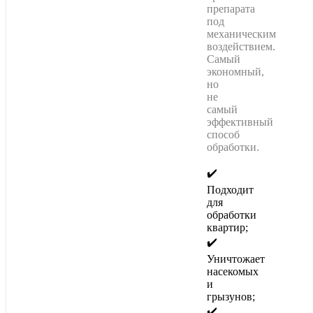
препарата
под
механическим
воздействием.
Самый
экономный,
но
не
самый
эффективный
способ
обработки.
✔️
Подходит
для
обработки
квартир;
✔️
Уничтожает
насекомых
и
Политика конфиденциальности
Пользовательское соглашение
|
грызунов;
✔️