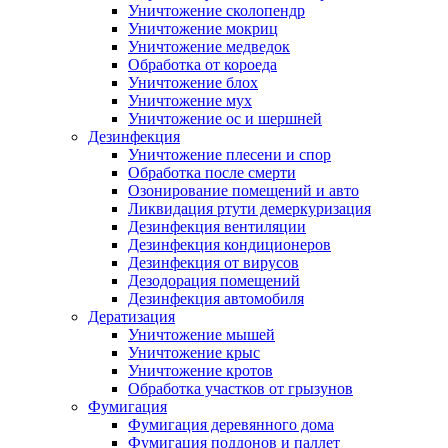
Уничтожение сколопендр
Уничтожение мокриц
Уничтожение медведок
Обработка от короеда
Уничтожение блох
Уничтожение мух
Уничтожение ос и шершней
Дезинфекция
Уничтожение плесени и спор
Обработка после смерти
Озонирование помещений и авто
Ликвидация ртути демеркуризация
Дезинфекция вентиляции
Дезинфекция кондиционеров
Дезинфекция от вирусов
Дезодорация помещений
Дезинфекция автомобиля
Дератизация
Уничтожение мышей
Уничтожение крыс
Уничтожение кротов
Обработка участков от грызунов
Фумигация
Фумигация деревянного дома
Фумигация поддонов и паллет