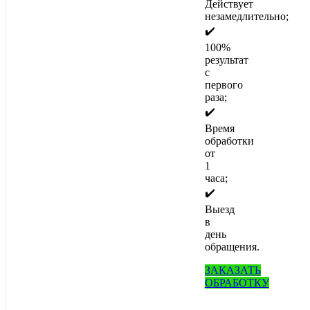
Действует
незамедлительно;
✔️
100%
результат
с
первого
раза;
✔️
Время
обработки
от
1
часа;
✔️
Выезд
в
день
обращения.
ЗАКАЗАТЬ
ОБРАБОТКУ