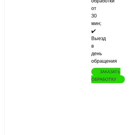
обработки
от
30
мин;
✔️
Выезд
в
день
обращения
ЗАКАЗАТЬ
ОБРАБОТКУ