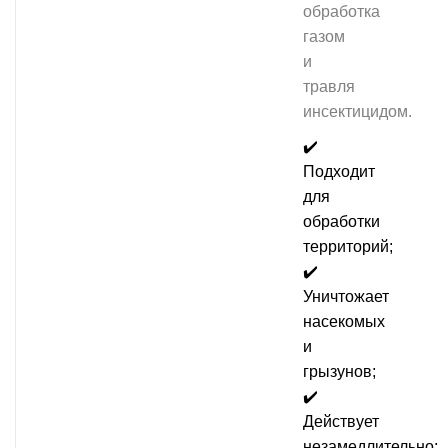
обработка
газом
и
травля
инсектицидом.
✔️
Подходит
для
обработки
территорий;
✔️
Уничтожает
насекомых
и
грызунов;
✔️
Действует
незамедлительно;