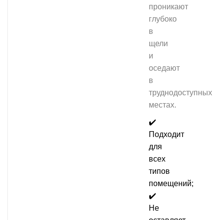
проникают
глубоко
в
щели
и
оседают
в
труднодоступных
местах.
✔️
Подходит
для
всех
типов
помещений;
✔️
Не