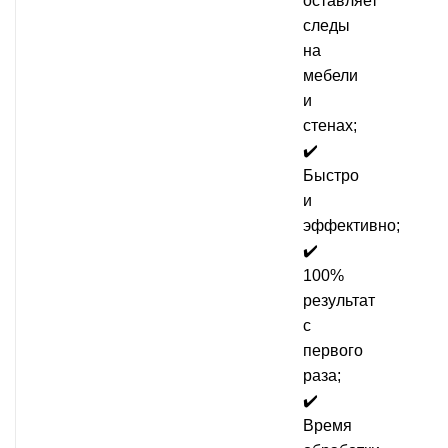
оставляет
следы
на
мебели
и
стенах;
✔️
Быстро
и
эффективно;
✔️
100%
результат
с
первого
раза;
✔️
Время