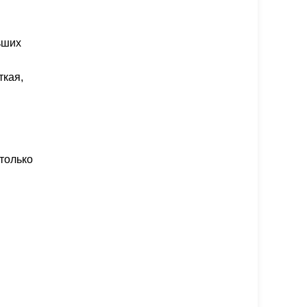
ьших
ткая,
только