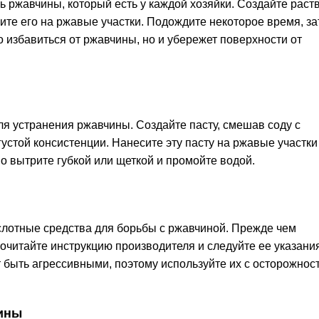
 ржавчины, который есть у каждой хозяйки. Создайте раств
сите его на ржавые участки. Подождите некоторое время, з
о избавиться от ржавчины, но и убережет поверхности от
я устранения ржавчины. Создайте пасту, смешав соду с
стой консистенции. Нанесите эту пасту на ржавые участки
но вытрите губкой или щеткой и промойте водой.
слотные средства для борьбы с ржавчиной. Прежде чем
рочитайте инструкцию производителя и следуйте ее указани
т быть агрессивными, поэтому используйте их с осторожнос
ины