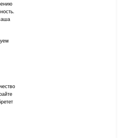
лению
ность.
 ваша
руем
чество
райте
бретет