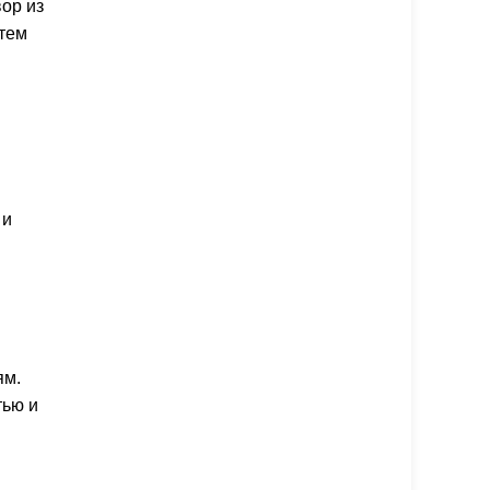
ор из
атем
 и
ям.
тью и