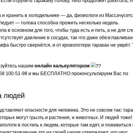
сли отрубить таракану голову, тело продолжит работать, п
 и хранить в холодильнике — да, физиологи из Массачусетс
ледует — голова способна прожить несколько недель.
ла в основном для того, чтобы туда есть и пить, а не для с
тсутствует давление в сосудах, так что даже обезглавливан
мфа быстро свернётся, и от кровопотери таракан не умрёт. 
ьзуйтесь нашим
онлайн калькулятором
958 100-51-98 и мы БЕСПЛАТНО проконсультируем Вас по
а людей
едставляют опасности для человека. Это не совсем так: тар
орых могут грызть и растения, и животных. И людей тоже!
ползти в постель к людям, которые там едят, и поживиться
Почувствовавшие это на своей шкуре утверждают, что укус