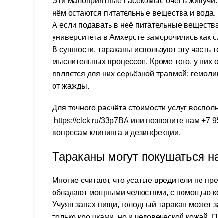
Эти малоприятные насекомые очень живучи. Е
нём остаются питательные вещества и вода.
А если подавать в неё питательные вещества
университета в Амхерсте заморочились как с
В сущности, тараканы используют эту часть те
мыслительных процессов. Кроме того, у них о
является для них серьёзной травмой: гемоли
от жажды.
Для точного расчёта стоимости услуг воспол
https://clck.ru/33p7BA
или позвоните нам +7 
вопросам клининга и дезинфекции.
Тараканы могут покушаться н
Многие считают, что усатые вредители не пр
обладают мощными челюстями, с помощью кот
Учуяв запах пищи, голодный таракан может за
только крошками, но и человеческой кожей. 