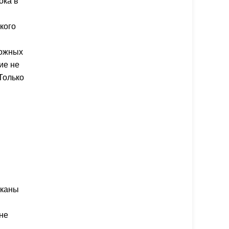
ока в
кого
ложных
ие не
Только
аканы
 не