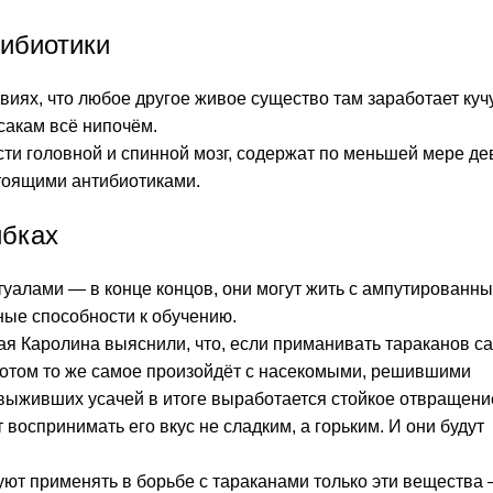
тибиотики
виях, что любое другое живое существо там заработает куч
сакам всё нипочём.
ости головной и спинной мозг, содержат по меньшей мере де
тоящими антибиотиками.
ибках
туалами — в конце концов, они могут жить с ампутированн
ные способности к обучению.
я Каролина выяснили, что, если приманивать тараканов с
 Потом то же самое произойдёт с насекомыми, решившими
выживших усачей в итоге выработается стойкое отвращени
 воспринимать его вкус не сладким, а горьким. И они будут
ют применять в борьбе с тараканами только эти вещества