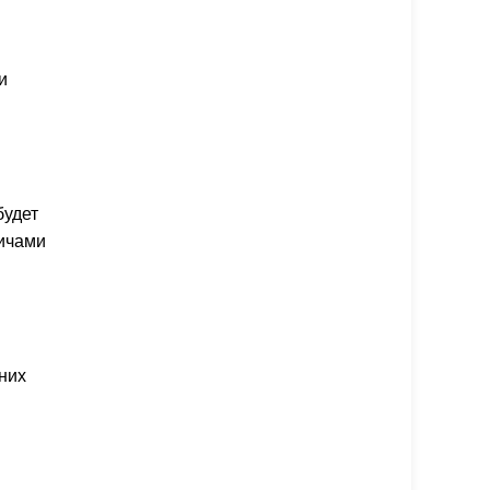
и
будет
дичами
 них